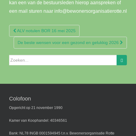
kan een van de bestuursleden hierop aanspreken of
een mail sturen naar info@bewonersorganisatierotte.nl
Berichtnavigatie
ALV notulen BOR 16 mei 2025
De beste wensen voor een gezond en gelukkig 2026
Zoeken
naar:
Colofoon
Opgericht op 21 november 1990
Kamer van Koophandel: 40346561
Bank: NL78 INGB 0001594945 t.n.v. Bewonersorganisatie Rotte