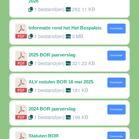
2026
1 bestand(en)
282.11 KB
Informatie rond het Het Bospaleis
Downloaden
1 bestand(en)
3 MB
2025 BOR jaarverslag
Downloaden
1 bestand(en)
321.22 KB
ALV notulen BOR 16 mei 2025
Downloaden
1 bestand(en)
181 KB
2024 BOR jaarverslag
Downloaden
1 bestand(en)
196 KB
Statuten BOR
Downloaden