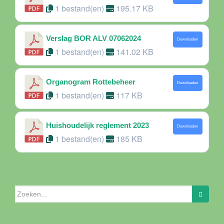
1 bestand(en)
195.17 KB
Verslag BOR ALV 07062024
Downloaden
1 bestand(en)
141.02 KB
Organogram Rottebeheer
Downloaden
1 bestand(en)
117 KB
Huishoudelijk reglement 2023
Downloaden
1 bestand(en)
185 KB
Zoeken
naar: