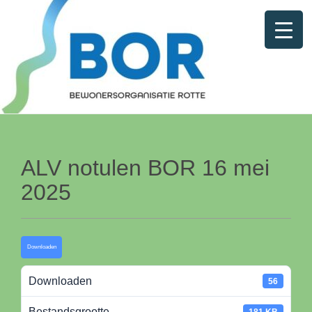
ALV notulen BOR 16 mei
2025
Downloaden
Downloaden
56
Bestandsgrootte
181 KB