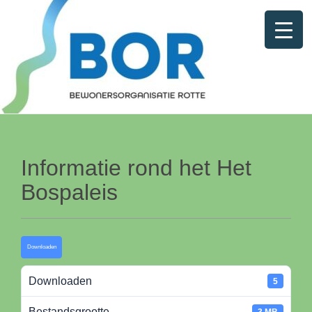
Informatie rond het Het
Bospaleis
Downloaden
Downloaden
5
Bestandsgrootte
3 MB