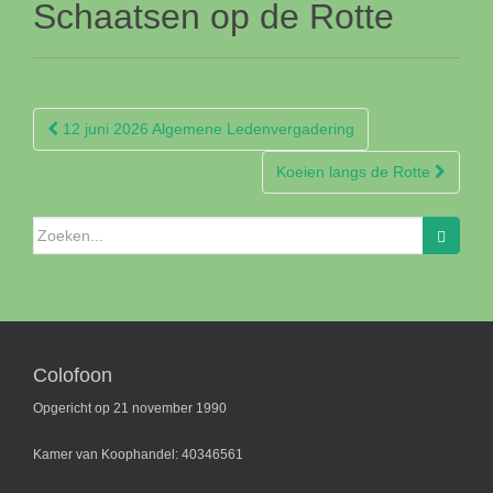
Schaatsen op de Rotte
Berichtnavigatie
12 juni 2026 Algemene Ledenvergadering
Koeien langs de Rotte
Zoeken
naar:
Colofoon
Opgericht op 21 november 1990
Kamer van Koophandel: 40346561