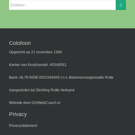
Zoeken
naar:
Colofoon
Opgericht op 21 november 1990
Kamer van Koophandel: 40346561
Bank: NL78 INGB 0001594945 t.n.v. Bewonersorganisatie Rotte
Aangesloten bij
Stichting Rotte-Verband
Website door
010WebCoach.nl
Privacy
Privacystatement