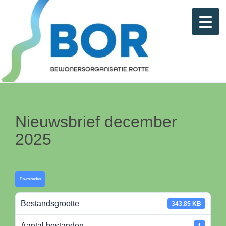
Nieuwsbrief december
2025
Downloaden
Bestandsgrootte
343.85 KB
Aantal bestanden
1