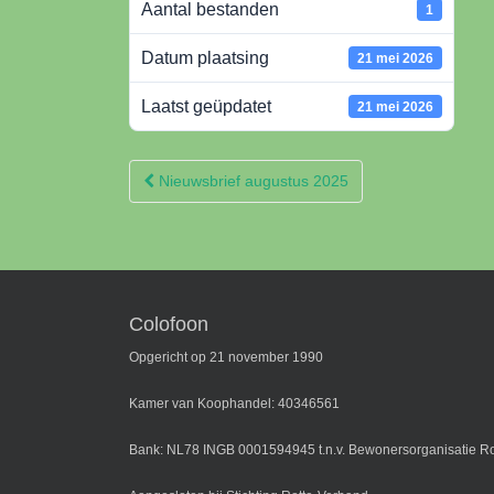
Aantal bestanden
1
Datum plaatsing
21 mei 2026
Laatst geüpdatet
21 mei 2026
Berichtnavigatie
Nieuwsbrief augustus 2025
Colofoon
Opgericht op 21 november 1990
Kamer van Koophandel: 40346561
Bank: NL78 INGB 0001594945 t.n.v. Bewonersorganisatie Ro