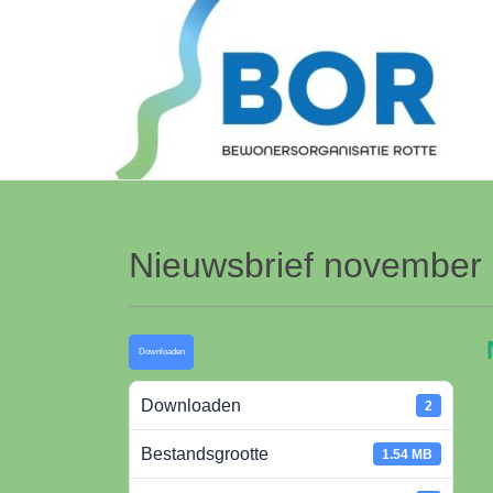
Nieuwsbrief november
Downloaden
Downloaden
2
Bestandsgrootte
1.54 MB