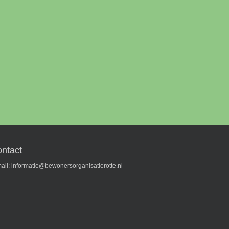
ntact
ail:
informatie@bewonersorganisatierotte.nl