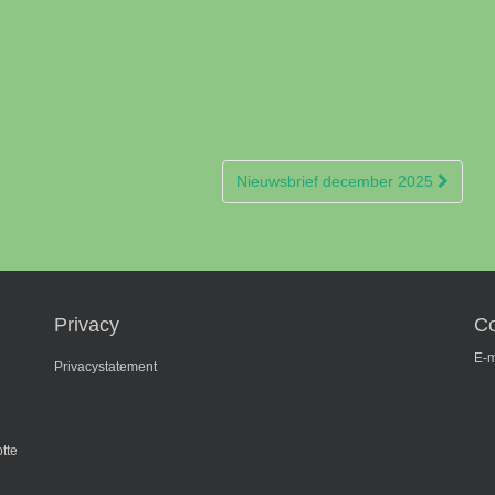
Nieuwsbrief december 2025
Privacy
Co
E-m
Privacystatement
tte