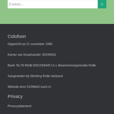
Zoeken
naar:
Colofoon
Opgericht op 21 november 1990
Kamer van Koophandel: 40346561
Bank: NL78 INGB 0001594945 t.n.v. Bewonersorganisatie Rotte
Aangesloten bij
Stichting Rotte-Verband
Website door
010WebCoach.nl
Privacy
Privacystatement