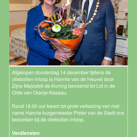
Afgelopen donderdag 14 december tijdens de
oliebollen inloop is Hannie van de Heuvel door
Zijne Majesteit de Koning benoemd tot Lid in de
Orde van Oranje-Nassau.
Rond 18.00 uur kwam tot grote verbazing van met
name Hannie burgemeester Pieter van de Stadt ons
bezoeken bij de oliebollen inloop.
Verdiensten