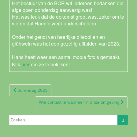
Het bestuur van de BOR wil iedereen bedanken die
afgelopen donderdag aanwezig was!
Het was leuk dat de opkomst groot was, zeker om te
vieren dat Hannie werd onderscheiden.
Onder het genot van heerlijke oliebollen en
glühwein was het een gezellig uitluiden van 2023.
Hans heeft weer een aantal mooie foto’s gemaakt.
Klik
om ze te bekijken!
hier
Berichtnavigatie
Burendag 2023
Wie contact je wanneer in onze omgeving
Zoeken
naar: